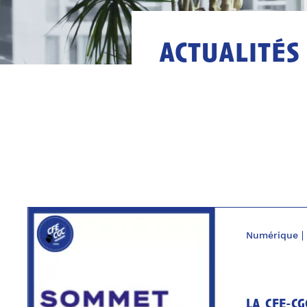
actualités
Numérique
la cfe-cg