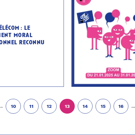
élécom : le
ment moral
ionnel reconnu
...
..
10
11
12
13
14
15
16