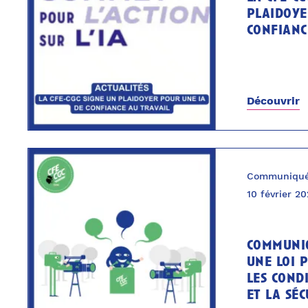
plaidoye
confianc
Découvrir
Communiqué
10 février 2
communiq
une loi 
les cond
et la séc