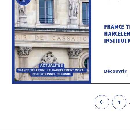
france t
harcèle
institut
Découvrir
1