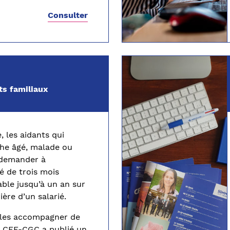
Consulter
ts familiaux
 les aidants qui
he âgé, malade ou
 demander à
é de trois mois
ble jusqu’à un an sur
ière d’un salarié.
t les accompagner de
a CFE-CGC a publié un