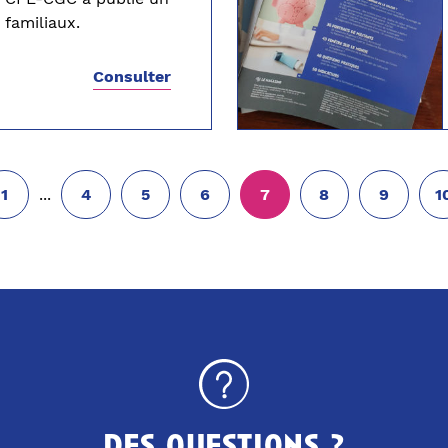
 familiaux.
Consulter
...
1
4
5
6
7
8
9
1