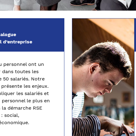
ialogue
 d’entreprise
u
personnel ont un
er dans toutes
les
e 50 salariés. Notre
 présente
les
enjeux.
iquer les salariés et
 personnel le plus en
s la démarche RSE
: social,
 économique.