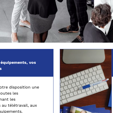
s équipements, vos
s
tre disposition une
toutes les
nant les
 au télétravail, aux
quipements.