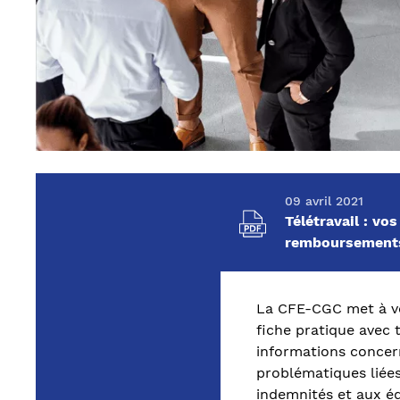
09 avril 2021
Télétravail : vo
remboursement
La CFE-CGC met à vo
fiche pratique avec 
informations concer
problématiques liées
indemnités et aux é