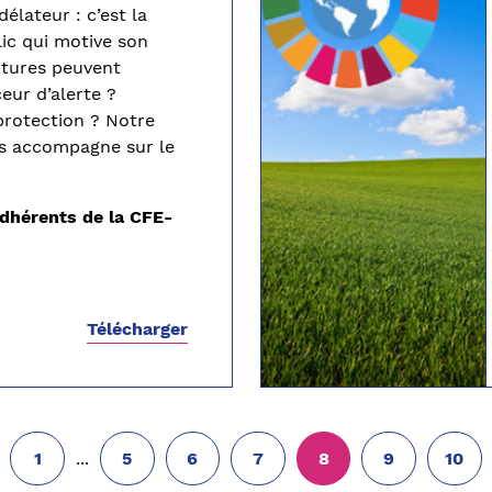
élateur : c’est la
lic qui motive son
ctures peuvent
ceur
d’alerte
?
 protection ? Notre
 accompagne sur le
dhérents de la CFE-
Télécharger
...
1
5
6
7
8
9
10