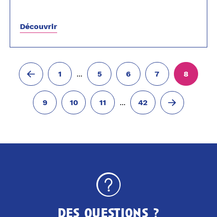
Découvrir
...
1
5
6
7
8
...
9
10
11
42
des questions ?