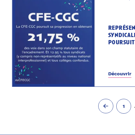
représen
syndicale
poursuit
Découvrir
1