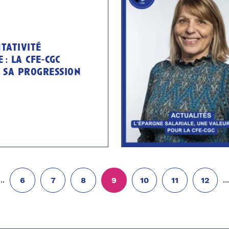
tativité
 : la cfe-cgc
 sa progression
...
..
6
7
8
9
10
11
12