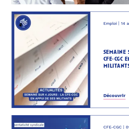
Emploi
14 a
semaine s
cfe-cgc e
militant
Découvrir
CFE-CGC
0